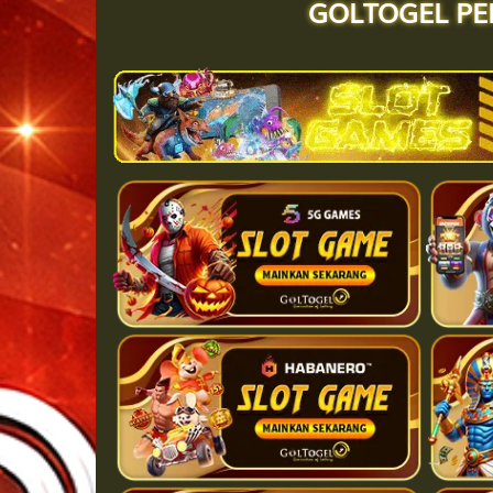
GOLTOGEL PE
07-08-2026 20:43:37