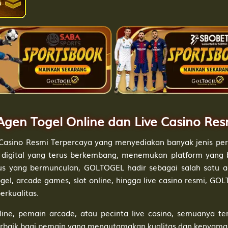
gen Togel Online dan Live Casino Res
asino Resmi Terpercaya yang menyediakan banyak jenis permain
n digital yang terus berkembang, menemukan platform yang 
s yang bermunculan, GOLTOGEL hadir sebagai salah satu age
el, arcade games, slot online, hingga live casino resmi, G
rkualitas.
ine, pemain arcade, atau pecinta live casino, semuanya t
 terbaik bagi pemain yang mengutamakan kualitas dan kenyama