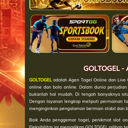
GOLTOGEL - A
GOLTOGEL
adalah Agen Togel Online dan Live C
online dan bola online. Dalam dunia perjudia
bukanlah hal mudah. Di tengah banyaknya situ
Dengan layanan lengkap meliputi permainan tog
menginginkan pengalaman bermain stabil dan be
Baik Anda penggemar togel, penikmat slot onl
Fleksibilitas ini menjadikan GOLTOGEL pilihan