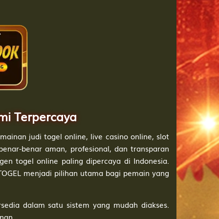
mi Terpercaya
an judi togel online, live casino online, slot
benar-benar aman, profesional, dan transparan
n togel online paling dipercaya di Indonesia.
OLTOGEL menjadi pilihan utama bagi pemain yang
ersedia dalam satu sistem yang mudah diakses.
nan.